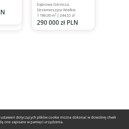
Dąbrowa Górnicza,
Strzemieszyce Wielkie
LN
2
1 186,00 m
|
244,52 zł
290 000 zł PLN
ny ustawień dotyczących plików cookie można dokonać w dowolnej chwili
ędą one zapisane w pamięci urządzenia.