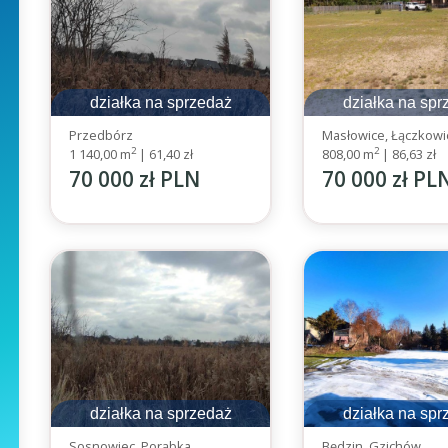
działka na sprzedaż
działka na spr
Przedbórz
Masłowice, Łączkowi
2
2
1 140,00 m
|
61,40 zł
808,00 m
|
86,63 zł
70 000 zł PLN
70 000 zł PL
działka na sprzedaż
działka na spr
Sosnowiec, Porąbka
Będzin, Gzichów