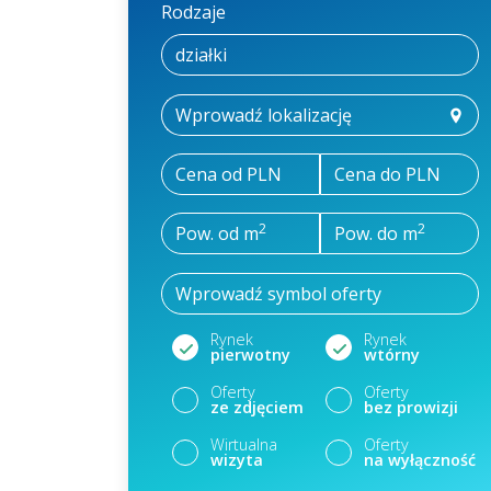
Rodzaje
Cena od PLN
Cena do PLN
2
2
Pow. od m
Pow. do m
Rynek
Rynek
pierwotny
wtórny
Oferty
Oferty
ze zdjęciem
bez prowizji
Wirtualna
Oferty
wizyta
na wyłączność