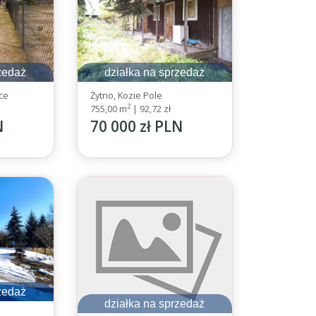
zedaż
działka na sprzedaż
ce
Żytno, Kozie Pole
2
755,00 m
|
92,72 zł
N
70 000 zł PLN
zedaż
działka na sprzedaż