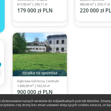
2
2
617,00 m
|
290,11 zł
960,00 m
|
229,17 zł
179 000 zł PLN
220 000 zł P
działka na sprzedaż
Dąbrowa Górnicza, Centrum
2
1 600,00 m
|
562,50 zł
900 000 zł PLN
celu dostosowania naszych serwisów do indywidualnych potrzeb klientów. Zmia
Korzystanie z tej strony bez zmian ustawień dotyczących cookies oznacza, że b