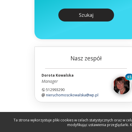
Szukaj
Nasz zespół
Dorota Kowalska
65
Manager
512993290
nieruchomoscikowalska@wp.pl
Ta strona wykorzystuje pliki cookies w celach statystycznych oraz w 
modyfikując ustawienia przeglądarki. 