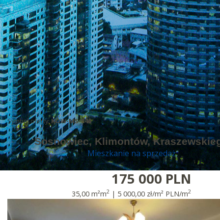
Symbol oferty:
KOW-MS-846
Sosnowiec, Klimontów, Kraszewskie
Mieszkanie na sprzedaż
175 000 PLN
2
2
35,00 m²m
| 5 000,00 zł/m² PLN/m