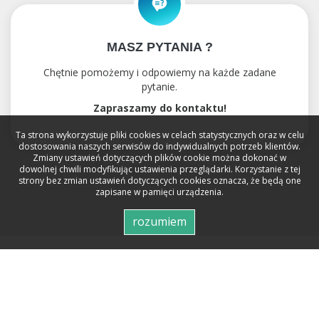
MASZ PYTANIA ?
Chętnie pomożemy i odpowiemy na każde zadane
pytanie.
Zapraszamy do kontaktu!
Ta strona wykorzystuje pliki cookies w celach statystycznych oraz w celu
dostosowania naszych serwisów do indywidualnych potrzeb klientów.
Zmiany ustawień dotyczących plików cookie można dokonać w
dowolnej chwili modyfikując ustawienia przeglądarki. Korzystanie z tej
strony bez zmian ustawień dotyczących cookies oznacza, że będą one
zapisane w pamięci urządzenia.
rozumiem