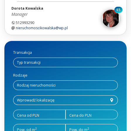
Dorota Kowalska
65
Manager
512993290
nieruchomoscikowalska@wp.pl
Transakcja
Rodzaje
Cena od PLN
Cena do PLN
2
2
Pow. od m
Pow. do m