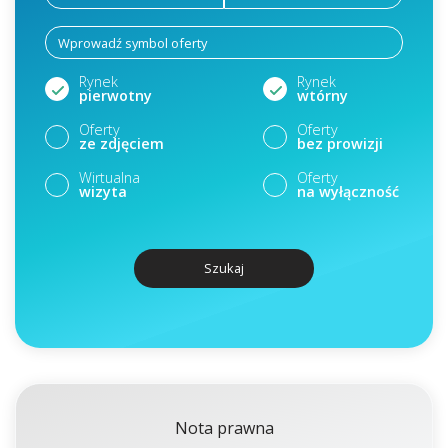
Rynek
Rynek
pierwotny
wtórny
Oferty
Oferty
ze zdjęciem
bez prowizji
Wirtualna
Oferty
wizyta
na wyłączność
Szukaj
Nota prawna