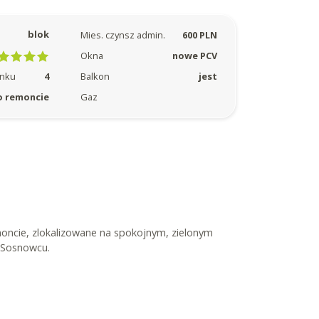
blok
Mies. czynsz admin.
600 PLN
Okna
nowe PCV
Balkon
jest
ynku
4
Gaz
o remoncie
oncie, zlokalizowane na spokojnym, zielonym
w Sosnowcu.