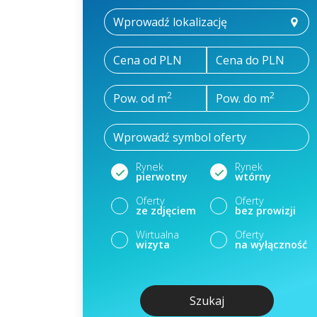
Cena od PLN
Cena do PLN
2
2
Pow. od m
Pow. do m
Rynek
Rynek
pierwotny
wtórny
Oferty
Oferty
ze zdjęciem
bez prowizji
Wirtualna
Oferty
wizyta
na wyłączność
Szukaj