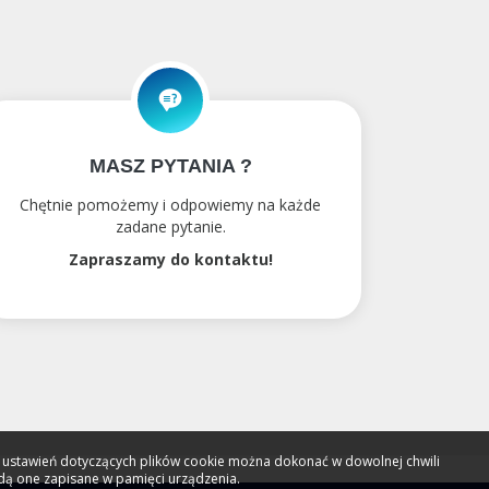
MASZ PYTANIA ?
Chętnie pomożemy i odpowiemy na każde
zadane pytanie.
Zapraszamy do kontaktu!
ny ustawień dotyczących plików cookie można dokonać w dowolnej chwili
ędą one zapisane w pamięci urządzenia.