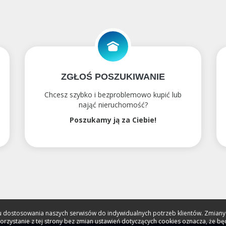
ZGŁOŚ POSZUKIWANIE
Chcesz szybko i bezproblemowo kupić lub
nająć nieruchomość?
Poszukamy ją za Ciebie!
celu dostosowania naszych serwisów do indywidualnych potrzeb klientów. Zmia
Korzystanie z tej strony bez zmian ustawień dotyczących cookies oznacza, że b