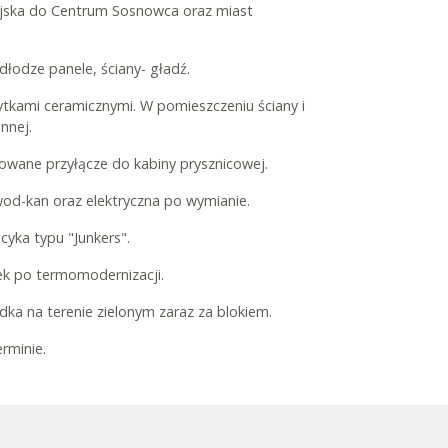
iejska do Centrum Sosnowca oraz miast
łodze panele, ściany- gładź.
tkami ceramicznymi. W pomieszczeniu ściany i
nnej.
towane przyłącze do kabiny prysznicowej.
wod-kan oraz elektryczna po wymianie.
ecyka typu "Junkers".
k po termomodernizacji.
ka na terenie zielonym zaraz za blokiem.
rminie.