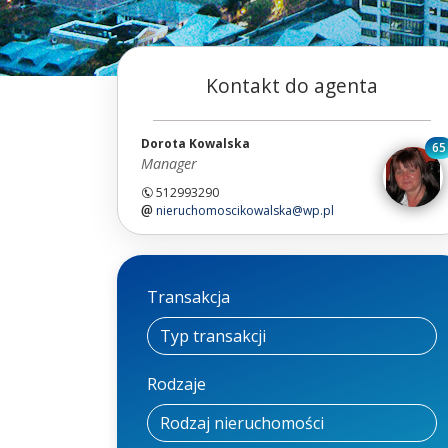
Kontakt do agenta
Dorota Kowalska
65
Manager
512993290
nieruchomoscikowalska@wp.pl
Transakcja
Rodzaje